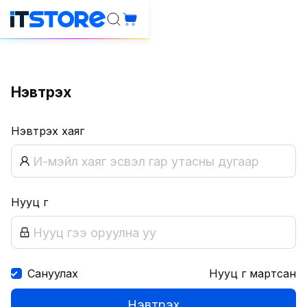
Нэвтрэх
Нэвтрэх хаяг
Нууц үг
Сануулах
Нууц үг мартсан
Нэвтрэх