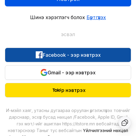
Шинэ хэрэглэгч болох
Бүртгүүлэх
эсвэл
Facebook - ээр нэвтрэх
Gmail - ээр нэвтрэх
-р нэвтрэх
И-мэйл хаяг, утасны дугаараа оруулан үргэлжлүүлэх товчийг
дарснаар, эсхүл бусад нөхцөл /Facebook, Apple ID, Gmail
гэх мэт/-ийг ашиглан
https://itstore.mn
вебсайтад
нэвтэрснээр Таныг тус вебсайтын
Үйлчилгээний нөхцөл