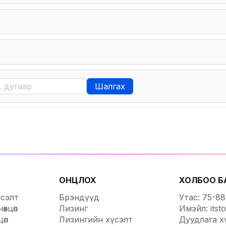
Шалгах
ОНЦЛОХ
ХОЛБОО Б
үсэлт
Брэндүүд
Утас: 75-8
өхцөл
Лизинг
Имэйл: itst
цөл
Лизингийн хүсэлт
Дуудлага х