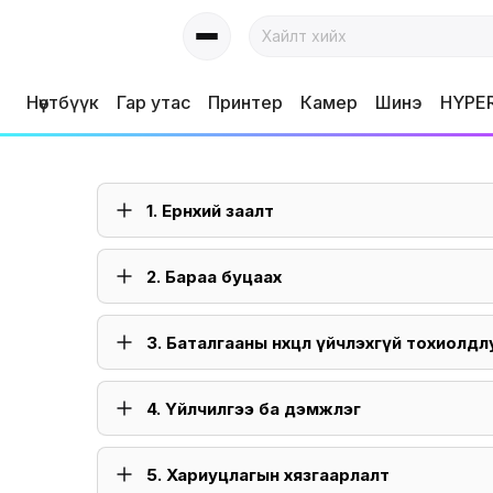
Нөүтбүүк
Гар утас
Принтер
Камер
Шинэ
HYPE
1. Ерөнхий заалт
2. Бараа буцаах
3. Баталгааны нөхцөл үйчлэхгүй тохиолдл
4. Үйлчилгээ ба дэмжлэг
5. Хариуцлагын хязгаарлалт