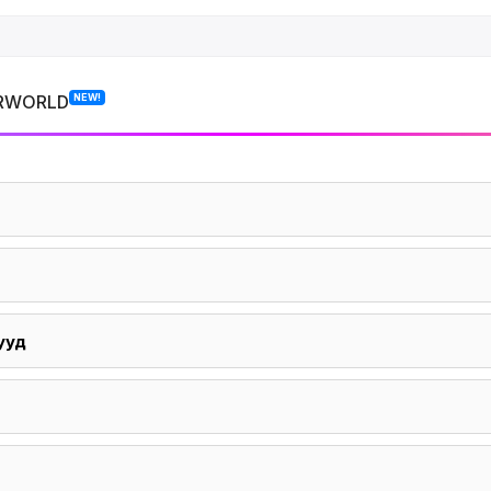
RWORLD
NEW!
ууд