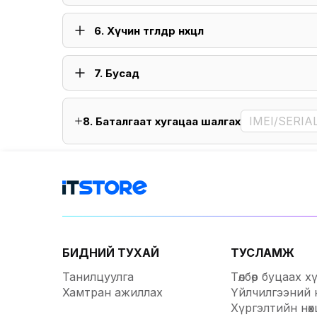
6. Хүчин төгөлдөр нөхцөл
7. Бусад
8. Баталгаат хугацаа шалгах
БИДНИЙ ТУХАЙ
ТУСЛАМЖ
Танилцуулга
Төлбөр буцаах х
Хамтран ажиллах
Үйлчилгээний н
Хүргэлтийн нөх