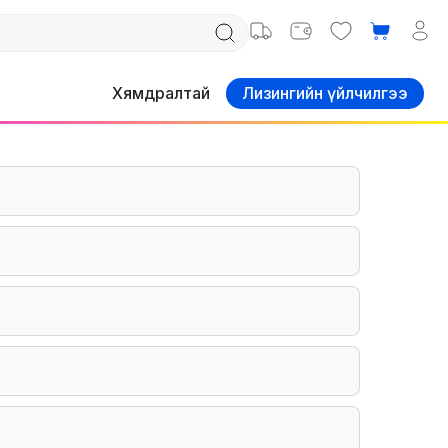
Хямдралтай
Лизингийн үйлчилгээ